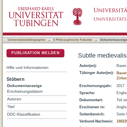
Subtle medievalism : the case of Charles Di
DSpace Repositorium (Manakin basiert)
Universitätsbibliographie
→
5 Philosophische Fakultät
→
Dokumentanzeig
PUBLIKATION MELDEN
Subtle medievalis
Autor(en):
Bauer,
Hilfe und Informationen
Tübinger Autor(en):
Bauer
Zirker
Stöbern
Dokumentanzeige
Erscheinungsjahr:
2017
Erscheinungsdatum
Sprache:
Engli
Autoren
Dokumentart:
Teil e
Titel
Erschienen in:
Anglis
Seitenbereich:
Seite 
DDC-Klassifikation
Verbund-Nachweis:
18822