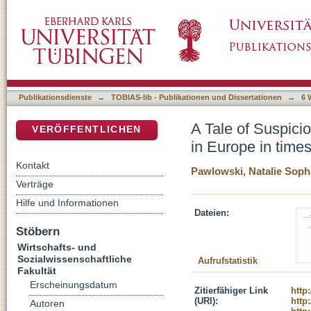
A Tale of Suspicious Cities - The securitisati
DSpace Repositorium (Manakin basiert)
(counter)terrorism
Publikationsdienste
→
TOBIAS-lib - Publikationen und Dissertationen
→
6 
A Tale of Suspicio
VERÖFFENTLICHEN
in Europe in times
Kontakt
Pawlowski, Natalie Soph
Verträge
Hilfe und Informationen
Dateien:
Stöbern
Wirtschafts- und
Sozialwissenschaftliche
Aufrufstatistik
Fakultät
Erscheinungsdatum
Zitierfähiger Link
http
(URI):
http
Autoren