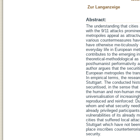
Zur Langanzeige
Abstract:
The understanding that cities 
with the 9/11 attacks prominen
metropoles appeal as attractiv
various countermeasures have 
have otherwise me-ticulously c
everyday life in European metr
contributes to the emerging in
theoretical-methodological as 
posthumanist performativity an
author argues that the securit
European metropoles the trans
In empirical terms, the resea
Stuttgart. The conducted hist
securitised, in the sense tha
the human and non-human meas
universalisation of increasing
reproduced and reinforced: Du
whom and what security needs 
already privileged participant
vulnerabilities of its already
cities that suffered local att
Stuttgart which have not been 
place inscribes counterterrori
security.