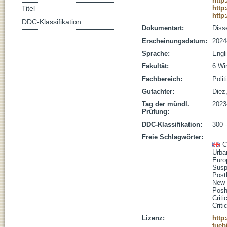
http
http
Titel
http
DDC-Klassifikation
Dokumentart:
Disse
Erscheinungsdatum:
2024
Sprache:
Engl
Fakultät:
6 Wi
Fachbereich:
Poli
Gutachter:
Diez
Tag der mündl.
2023
Prüfung:
DDC-Klassifikation:
300 
Freie Schlagwörter:
C
Urba
Euro
Susp
Post
New 
Posh
Criti
Criti
Lizenz:
http
tueb