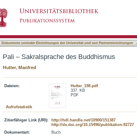
s Buddhismus
asiert)
Dokumente zentraler Einrichtungen der Universität und von Partnereinrichtungen
Pali – Sakralsprache des Buddhismus
Hutter, Manfred
Dateien:
Hutter_198.pdf
337. KB
PDF
Aufrufstatistik
Zitierfähiger Link (URI):
http://hdl.handle.net/10900/151387
http://dx.doi.org/10.15496/publikation-92727
Dokumentart:
Buch