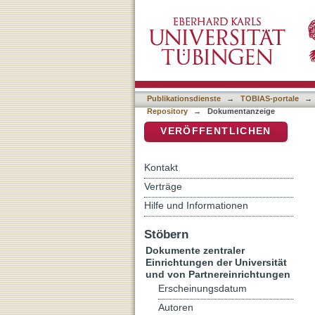
Pali – Sakralsprache de
DSpace Repositorium (Manakin b
Publikationsdienste
→
TOBIAS-portale
→
Repository
→
Dokumentanzeige
VERÖFFENTLICHEN
Kontakt
Verträge
Hilfe und Informationen
Stöbern
Dokumente zentraler
Einrichtungen der Universität
und von Partnereinrichtungen
Erscheinungsdatum
Autoren