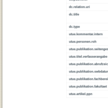
dc.relation.uri
dc.title
dc.type
utue.kommentar.intern
utue.personen.roh
utue.publikation.seitenge
utue.titel.verfasserangabe
utue.publikation.abrufzei
utue.publikation.swbdat
utue.publikation.fachbere
utue.publikation.fakultaet
utue.artikel.ppn