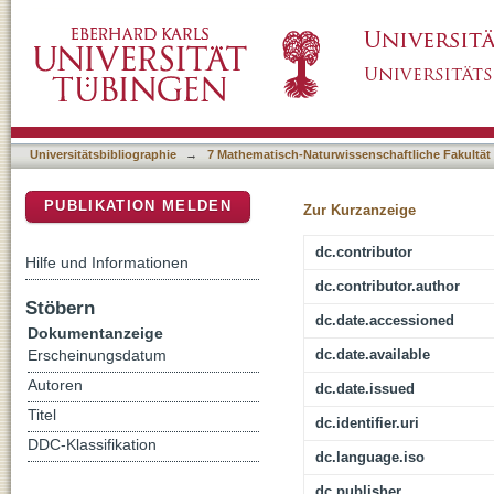
Fraction Processing across domains : integrat
DSpace Repositorium (Manakin basiert)
emotion
Universitätsbibliographie
→
7 Mathematisch-Naturwissenschaftliche Fakultät
PUBLIKATION MELDEN
Zur Kurzanzeige
dc.contributor
Hilfe und Informationen
dc.contributor.author
Stöbern
dc.date.accessioned
Dokumentanzeige
dc.date.available
Erscheinungsdatum
Autoren
dc.date.issued
Titel
dc.identifier.uri
DDC-Klassifikation
dc.language.iso
dc.publisher