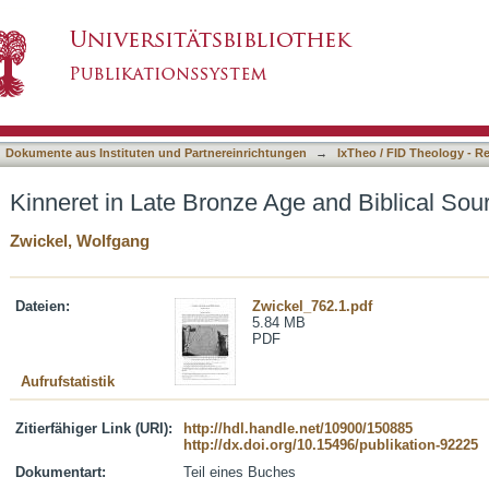
ge and Biblical Sources
asiert)
Dokumente aus Instituten und Partnereinrichtungen
→
IxTheo / FID Theology - R
Kinneret in Late Bronze Age and Biblical Sou
Zwickel, Wolfgang
Dateien:
Zwickel_762.1.pdf
5.84 MB
PDF
Aufrufstatistik
Zitierfähiger Link (URI):
http://hdl.handle.net/10900/150885
http://dx.doi.org/10.15496/publikation-92225
Dokumentart:
Teil eines Buches