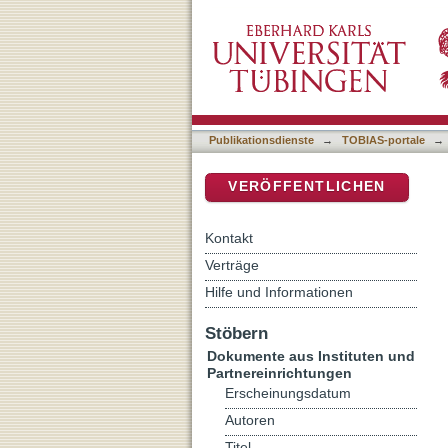
Kinneret in Late Bronze A
DSpace Repositorium (Manakin b
Publikationsdienste
→
TOBIAS-portale
→
VERÖFFENTLICHEN
Kontakt
Verträge
Hilfe und Informationen
Stöbern
Dokumente aus Instituten und
Partnereinrichtungen
Erscheinungsdatum
Autoren
Titel