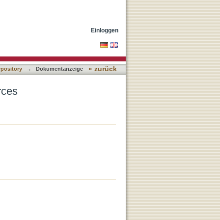
Einloggen
« zurück
epository
→
Dokumentanzeige
rces