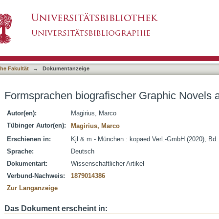
er Graphic Novels am Beispiel Alan Turings
asiert)
he Fakultät
→
Dokumentanzeige
Formsprachen biografischer Graphic Novels a
Autor(en):
Magirius, Marco
Tübinger Autor(en):
Magirius, Marco
Erschienen in:
Kjl & m - München : kopaed Verl.-GmbH (2020), Bd. 
Sprache:
Deutsch
Dokumentart:
Wissenschaftlicher Artikel
Verbund-Nachweis:
1879014386
Zur Langanzeige
Das Dokument erscheint in: