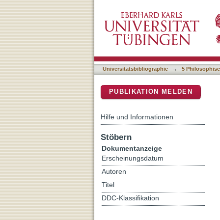
Formsprachen biografisch
DSpace Repositorium (Manakin b
Universitätsbibliographie
→
5 Philosophisc
PUBLIKATION MELDEN
Hilfe und Informationen
Stöbern
Dokumentanzeige
Erscheinungsdatum
Autoren
Titel
DDC-Klassifikation