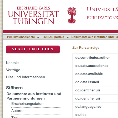
Konfessionen gewinnen Gestalt : Kirchenraum 
DSpace Repositorium (Manakin basiert)
Publikationsdienste
→
TOBIAS-portale
→
Dokumente aus Instituten und Pa
Zur Kurzanzeige
VERÖFFENTLICHEN
dc.contributor.author
Kontakt
dc.date.accessioned
Verträge
dc.date.available
Hilfe und Informationen
dc.date.issued
Stöbern
dc.identifier.uri
Dokumente aus Instituten und
Partnereinrichtungen
dc.identifier.uri
Erscheinungsdatum
dc.language.iso
Autoren
dc.title
Titel