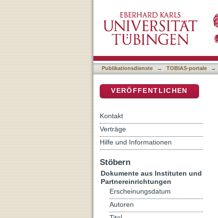
Calvin : Institutio christian
DSpace Repositorium (Manakin b
Publikationsdienste
→
TOBIAS-portale
→
VERÖFFENTLICHEN
Kontakt
Verträge
Hilfe und Informationen
Stöbern
Dokumente aus Instituten und
Partnereinrichtungen
Erscheinungsdatum
Autoren
Titel