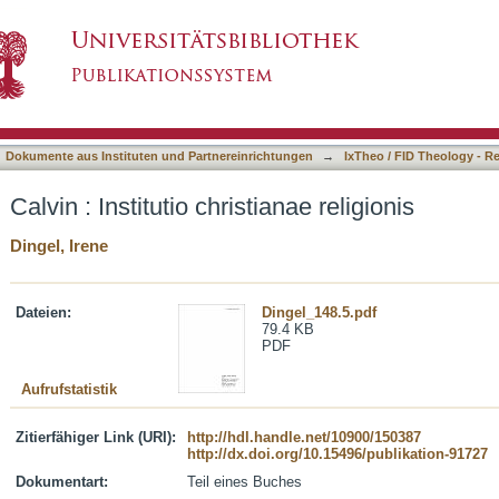
ae religionis
asiert)
Dokumente aus Instituten und Partnereinrichtungen
→
IxTheo / FID Theology - R
Calvin : Institutio christianae religionis
Dingel, Irene
Dateien:
Dingel_148.5.pdf
79.4 KB
PDF
Aufrufstatistik
Zitierfähiger Link (URI):
http://hdl.handle.net/10900/150387
http://dx.doi.org/10.15496/publikation-91727
Dokumentart:
Teil eines Buches