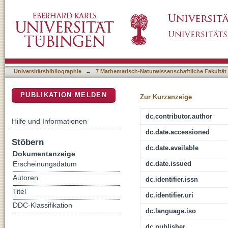
The cave bears from Imanay Cave (Southern 
DSpace Repositorium (Manakin basiert)
Universitätsbibliographie
→
7 Mathematisch-Naturwissenschaftliche Fakultät
PUBLIKATION MELDEN
Zur Kurzanzeige
dc.contributor.author
Hilfe und Informationen
dc.date.accessioned
Stöbern
dc.date.available
Dokumentanzeige
dc.date.issued
Erscheinungsdatum
Autoren
dc.identifier.issn
Titel
dc.identifier.uri
DDC-Klassifikation
dc.language.iso
dc.publisher