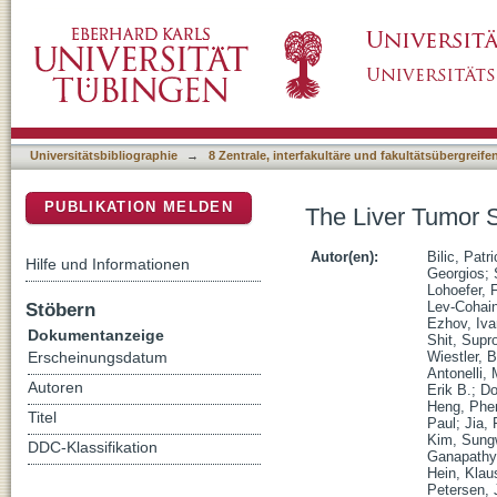
The Liver Tumor Segmentation Benchmark (
DSpace Repositorium (Manakin basiert)
Universitätsbibliographie
→
8 Zentrale, interfakultäre und fakultätsübergreif
PUBLIKATION MELDEN
The Liver Tumor 
Autor(en):
Bilic, Patr
Hilfe und Informationen
Georgios
;
Lohoefer, 
Stöbern
Lev-Cohai
Ezhov, Iva
Dokumentanzeige
Shit, Supr
Wiestler, 
Erscheinungsdatum
Antonelli, 
Autoren
Erik B.
;
Do
Heng, Phe
Titel
Paul
;
Jia,
Kim, Sung
DDC-Klassifikation
Ganapathy
Hein, Klau
Petersen, 