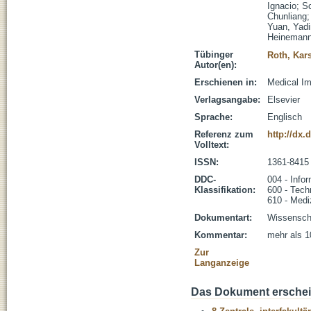
Ignacio
;
S
Chunliang
Yuan, Yad
Heinemann
Tübinger
Roth, Kar
Autor(en):
Erschienen in:
Medical Im
Verlagsangabe:
Elsevier
Sprache:
Englisch
Referenz zum
http://dx.
Volltext:
ISSN:
1361-8415
DDC-
004 - Infor
Klassifikation:
600 - Tech
610 - Medi
Dokumentart:
Wissenscha
Kommentar:
mehr als 1
Zur
Langanzeige
Das Dokument erschein