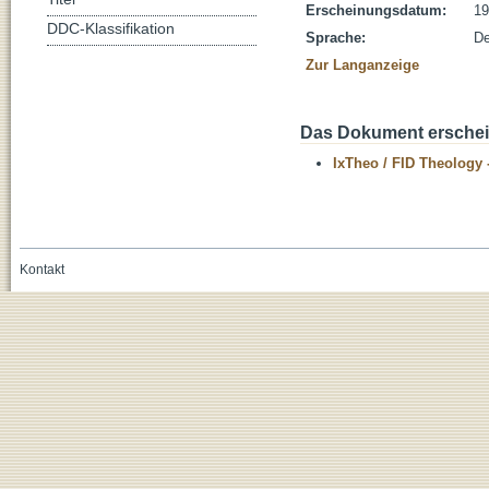
Erscheinungsdatum:
19
DDC-Klassifikation
Sprache:
De
Zur Langanzeige
Das Dokument erschein
IxTheo / FID Theology 
Kontakt