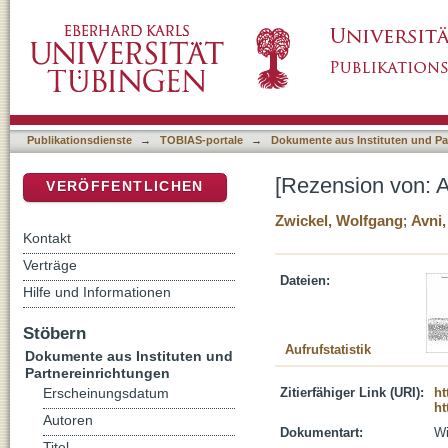
[Rezension von: Avni, Gideon, Nomads, farm
DSpace Repositorium (Manakin basiert)
Publikationsdienste
→
TOBIAS-portale
→
Dokumente aus Instituten und Pa
[Rezension von: A
VERÖFFENTLICHEN
Zwickel, Wolfgang
;
Avni
Kontakt
Verträge
Dateien:
Hilfe und Informationen
Stöbern
Aufrufstatistik
Dokumente aus Instituten und
Partnereinrichtungen
Zitierfähiger Link (URI):
ht
Erscheinungsdatum
ht
Autoren
Dokumentart:
Wi
Titel