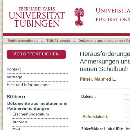
Herausforderungen an die Kirche im 20. Jah
DSpace Repositorium (Manakin basiert)
Anregungen zur Arbeit mit dem neuen Schul
Publikationsdienste
→
TOBIAS-portale
→
Dokumente aus Instituten und Pa
Herausforderungen
VERÖFFENTLICHEN
Anmerkungen und 
neuen Schulbuch 
Kontakt
Verträge
Pirner, Manfred L.
Hilfe und Informationen
Stöbern
Dateien:
Dokumente aus Instituten und
Partnereinrichtungen
Erscheinungsdatum
Aufrufstatistik
Autoren
Zitierfähiger Link (URI):
ht
Titel