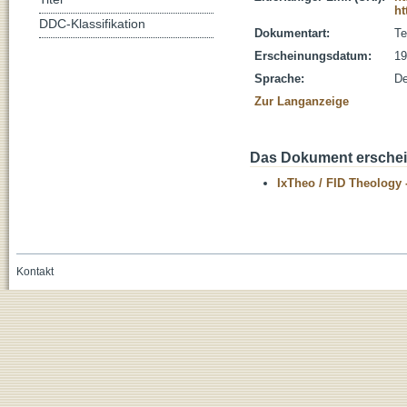
ht
DDC-Klassifikation
Dokumentart:
Te
Erscheinungsdatum:
19
Sprache:
De
Zur Langanzeige
Das Dokument erschein
IxTheo / FID Theology 
Kontakt