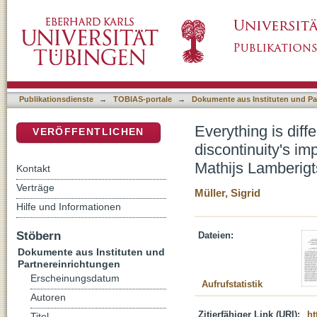
Everything is different though nothing has cha
DSpace Repositorium (Manakin basiert)
systematic theology : a response to Mathijs 
Publikationsdienste
→
TOBIAS-portale
→
Dokumente aus Instituten und Pa
Everything is diff
VERÖFFENTLICHEN
discontinuity's im
Mathijs Lamberigt
Kontakt
Verträge
Müller, Sigrid
Hilfe und Informationen
Stöbern
Dateien:
Dokumente aus Instituten und
Partnereinrichtungen
Erscheinungsdatum
Aufrufstatistik
Autoren
Zitierfähiger Link (URI):
ht
Titel