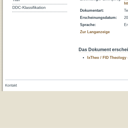
ht
DDC-Klassifikation
Dokumentart:
Te
Erscheinungsdatum:
20
Sprache:
En
Zur Langanzeige
Das Dokument erschein
IxTheo / FID Theology 
Kontakt