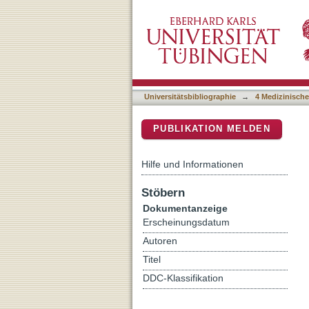
Virtual Reality for Emerg
DSpace Repositorium (Manakin b
Implementation Study
Universitätsbibliographie
→
4 Medizinische
PUBLIKATION MELDEN
Hilfe und Informationen
Stöbern
Dokumentanzeige
Erscheinungsdatum
Autoren
Titel
DDC-Klassifikation