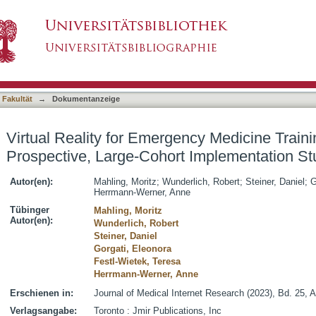
ency Medicine Training in Medical School: Pros
asiert)
 Fakultät
→
Dokumentanzeige
Virtual Reality for Emergency Medicine Traini
Prospective, Large-Cohort Implementation St
Autor(en):
Mahling, Moritz
;
Wunderlich, Robert
;
Steiner, Daniel
;
G
Herrmann-Werner, Anne
Tübinger
Mahling, Moritz
Autor(en):
Wunderlich, Robert
Steiner, Daniel
Gorgati, Eleonora
Festl-Wietek, Teresa
Herrmann-Werner, Anne
Erschienen in:
Journal of Medical Internet Research (2023), Bd. 25, A
Verlagsangabe:
Toronto : Jmir Publications, Inc