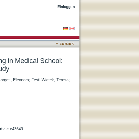
pective, Large-Cohort
Einloggen
« zurück
ng in Medical School:
udy
orgati, Eleonora
;
Festl-Wietek, Teresa
;
rticle e43649