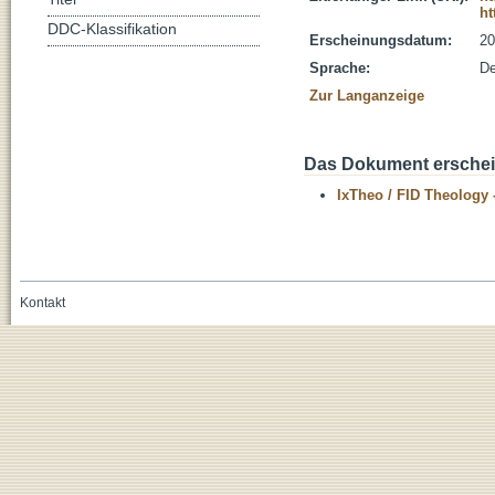
ht
DDC-Klassifikation
Erscheinungsdatum:
20
Sprache:
De
Zur Langanzeige
Das Dokument erschein
IxTheo / FID Theology 
Kontakt