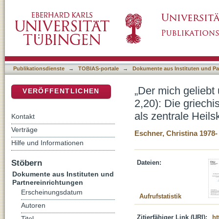
„Der mich geliebt und sich selbst ,für' mich 
DSpace Repositorium (Manakin basiert)
des Unheil abwendenden Sterbens als zentral
Publikationsdienste
→
TOBIAS-portale
→
Dokumente aus Instituten und Pa
„Der mich geliebt 
VERÖFFENTLICHEN
2,20): Die griec
als zentrale Heils
Kontakt
Verträge
Eschner, Christina 1978-
Hilfe und Informationen
Stöbern
Dateien:
Dokumente aus Instituten und
Partnereinrichtungen
Erscheinungsdatum
Aufrufstatistik
Autoren
Zitierfähiger Link (URI):
ht
Titel