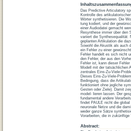
Inhaltszusammenfassun
Das Predictive Articulatory s
Kontrolle des artikulatorisc
Wörter synthetisieren. Die W
tung kodiert, und der gewüns
einer Audiodatei gemacht wer
Resynthese immer über den St
variiert die Synthesequalität
geplanten Artikulation die da
Sowohl die Akustik als auch 
ein Fehler zu einer gewünsch
Fehler handelt es sich nicht
den Fehler, der aus den Vorhe
Fehler ist, kann dieser Fehle
Modell mit der tatsächlichen 
zentrales Eins-Zu-Viele-Probl
Dieses Eins-Zu-Viele-Problem
Bedingung, dass die Artikulat
funktioniert ohne jegliche sy
Gesten oder Ziele). Damit z
model- lieren lassen. Der ge
fundamental andere Verarbeit
findet PAULE nicht die global 
neuronale Netze und die dami
weder ganze Sätze synthetisi
Vorarbeiten, die in zukünftige
Abstract: