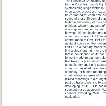
The Predictive Articulatory 
for the VocalTractLab (VTL) [
synthesizing single words in
or on target acoustics, i.e.,
be estimated for each time poi
series of these 30 control par
high dimensionality of the cp-
problem, where many sets of c
one mapping problem by antici
between this nticipation and 
outer loop, where PAULE listen
control models: First, PAULE d
gestural scores on the moveme
PAULE is a learning model th
find a global optimum for the 
that is conditioned on its pas
forward model to plan cp-traj
that takes its previous experi
acoustic semantic and acoustic
correctly classified by a clas
accuracy for human recording
coarticulation in terms of fo
(EMA) recordings in a straigh
past cp-trajectories and to sm
developing PAULE, it is possi
segment-based approach. Nex
channel, extending PAULE from
evaluation.