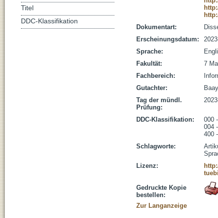
http
http
Titel
http
DDC-Klassifikation
Dokumentart:
Disse
Erscheinungsdatum:
2023
Sprache:
Engl
Fakultät:
7 Ma
Fachbereich:
Infor
Gutachter:
Baaye
Tag der mündl.
2023
Prüfung:
DDC-Klassifikation:
000 
004 -
400 -
Schlagworte:
Artik
Spra
Lizenz:
http
tueb
Gedruckte Kopie
bestellen:
Zur Langanzeige