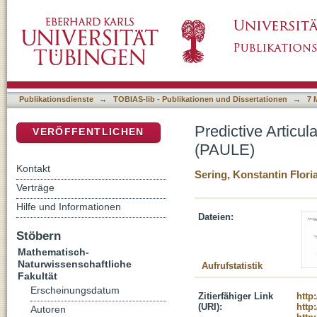
Predictive Articulatory speech synthesis Ut
DSpace Repositorium (Manakin basiert)
Publikationsdienste
→
TOBIAS-lib - Publikationen und Dissertationen
→
7 
Predictive Articu
VERÖFFENTLICHEN
(PAULE)
Kontakt
Sering, Konstantin Flori
Verträge
Hilfe und Informationen
Dateien:
Stöbern
Mathematisch-
Naturwissenschaftliche
Aufrufstatistik
Fakultät
Erscheinungsdatum
Zitierfähiger Link
http
(URI):
http
Autoren