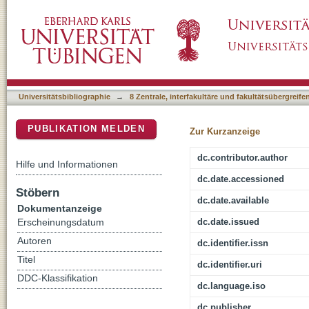
Content and complexity of stakeholders? men
DSpace Repositorium (Manakin basiert)
Universitätsbibliographie
→
8 Zentrale, interfakultäre und fakultätsübergreif
PUBLIKATION MELDEN
Zur Kurzanzeige
dc.contributor.author
Hilfe und Informationen
dc.date.accessioned
Stöbern
dc.date.available
Dokumentanzeige
dc.date.issued
Erscheinungsdatum
Autoren
dc.identifier.issn
Titel
dc.identifier.uri
DDC-Klassifikation
dc.language.iso
dc.publisher