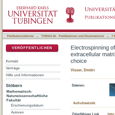
Electrospinning of biomimetic scaffolds: Why
DSpace Repositorium (Manakin basiert)
need not be the first material of choice
Publikationsdienste
→
TOBIAS-lib - Publikationen und Dissertationen
→
7 
Electrospinning o
VERÖFFENTLICHEN
extracellular matr
choice
Kontakt
Verträge
Visser, Dmitri
Hilfe und Informationen
Stöbern
Dateien:
Mathematisch-
Naturwissenschaftliche
Fakultät
Aufrufstatistik
Erscheinungsdatum
Autoren
Zitierfähiger Link
http