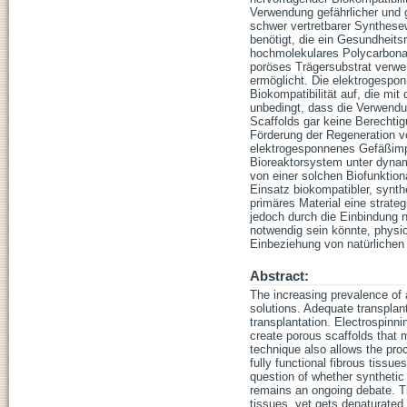
Verwendung gefährlicher und
schwer vertretbarer Synthese
benötigt, die ein Gesundheits
hochmolekulares Polycarbonat
poröses Trägersubstrat verw
ermöglicht. Die elektrogespo
Biokompatibilität auf, die mi
unbedingt, dass die Verwend
Scaffolds gar keine Berechti
Förderung der Regeneration v
elektrogesponnenes Gefäßimpl
Bioreaktorsystem unter dynam
von einer solchen Biofunktion
Einsatz biokompatibler, synth
primäres Material eine strat
jedoch durch die Einbindung 
notwendig sein könnte, physi
Einbeziehung von natürlichen 
Abstract:
The increasing prevalence of
solutions. Adequate transplant
transplantation. Electrospinni
create porous scaffolds that m
technique also allows the pro
fully functional fibrous tissu
question of whether synthetic
remains an ongoing debate. Th
tissues, yet gets denaturated