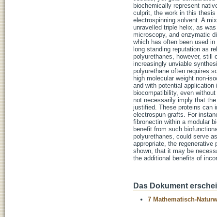
biochemically represent nativ
culprit, the work in this thes
electrospinning solvent. A mix
unravelled triple helix, as w
microscopy, and enzymatic dige
which has often been used in t
long standing reputation as re
polyurethanes, however, still
increasingly unviable synthesi
polyurethane often requires s
high molecular weight non-is
and with potential applicatio
biocompatibility, even withou
not necessarily imply that th
justified. These proteins can i
electrospun grafts. For insta
fibronectin within a modular 
benefit from such biofunctiona
polyurethanes, could serve as
appropriate, the regenerative
shown, that it may be necessa
the additional benefits of inco
Das Dokument erschein
7 Mathematisch-Naturwi