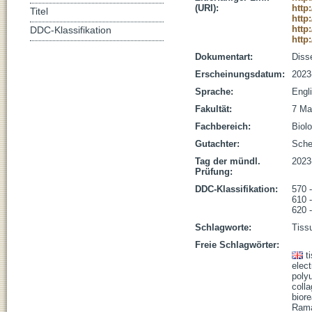
(URI):
http
Titel
http
http
DDC-Klassifikation
http
Dokumentart:
Disse
Erscheinungsdatum:
2023
Sprache:
Engl
Fakultät:
7 Ma
Fachbereich:
Biolo
Gutachter:
Sche
Tag der mündl.
2023
Prüfung:
DDC-Klassifikation:
570 
610 
620 
Schlagworte:
Tiss
Freie Schlagwörter:
t
elect
poly
coll
bior
Rama