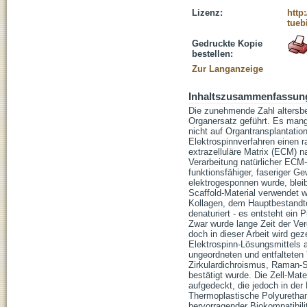
Lizenz:
http
tueb
Gedruckte Kopie
bestellen:
Zur Langanzeige
Inhaltszusammenfassun
Die zunehmende Zahl altersbe
Organersatz geführt. Es mang
nicht auf Organtransplantatio
Elektrospinnverfahren einen r
extrazelluläre Matrix (ECM) 
Verarbeitung natürlicher ECM-
funktionsfähiger, faseriger G
elektrogesponnen wurde, blei
Scaffold-Material verwendet w
Kollagen, dem Hauptbestandt
denaturiert - es entsteht ein
Zwar wurde lange Zeit der Verd
doch in dieser Arbeit wird ge
Elektrospinn-Lösungsmittels a
ungeordneten und entfalteten
Zirkulardichroismus, Raman-
bestätigt wurde. Die Zell-Mat
aufgedeckt, die jedoch in der 
Thermoplastische Polyurethane
hervorragender Biokompatibili