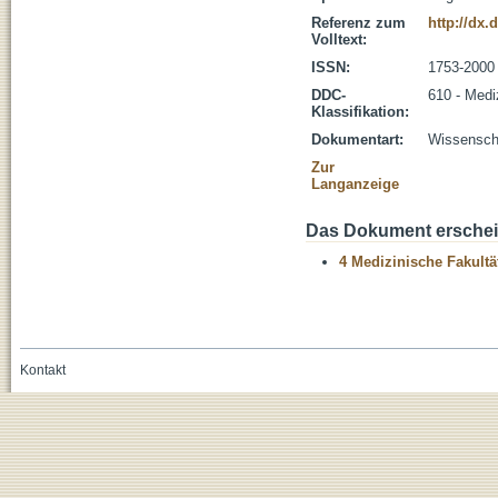
Referenz zum
http://dx.
Volltext:
ISSN:
1753-2000
DDC-
610 - Medi
Klassifikation:
Dokumentart:
Wissenscha
Zur
Langanzeige
Das Dokument erschein
4 Medizinische Fakultä
Kontakt