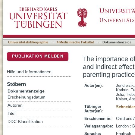
The importance of familial risk factors in chil
DSpace Repositorium (Manakin basiert)
adversity, parental psychopathology and par
Universitätsbibliographie
→
4 Medizinische Fakultät
→
Dokumentanzeige
PUBLIKATION MELDEN
The importance of 
and indirect effec
Hilfe und Informationen
parenting practic
Stöbern
Autor(en):
Jendreizik
Kathrin
;
Tr
Dokumentanzeige
Julia
;
Hebe
Erscheinungsdatum
Kaiser, An
Autoren
Tübinger
Schneider
Autor(en):
Titel
Erschienen in:
Child and 
DDC-Klassifikation
Verlagsangabe:
London : 
Sprache:
Englisch