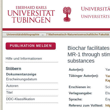
Biochar facilitates ferrihydrite reduction by
DSpace Repositorium (Manakin basiert)
secretion of extracellular polymeric substanc
Universitätsbibliographie
→
7 Mathematisch-Naturwissenschaftliche Fakultät
PUBLIKATION MELDEN
Biochar facilitate
MR-1 through stimu
Hilfe und Informationen
substances
Stöbern
Autor(en):
Ya
Dokumentanzeige
Tübinger Autor(en):
Ya
Erscheinungsdatum
Ka
Autoren
Erschienen in:
Sci
Titel
Verlagsangabe:
Els
DDC-Klassifikation
Sprache:
Eng
Referenz zum Volltext:
htt