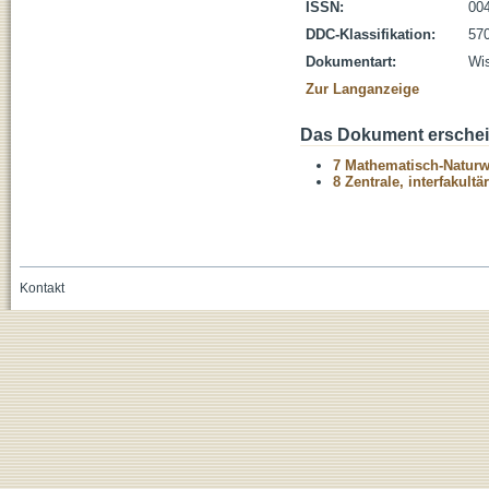
ISSN:
00
DDC-Klassifikation:
570
Dokumentart:
Wis
Zur Langanzeige
Das Dokument erschein
7 Mathematisch-Naturwi
8 Zentrale, interfakult
Kontakt