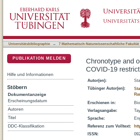
Chronotype and organizational citizenship be
DSpace Repositorium (Manakin basiert)
Germany
Universitätsbibliographie
→
7 Mathematisch-Naturwissenschaftliche Fakultät
PUBLIKATION MELDEN
Chronotype and or
COVID-19 restric
Hilfe und Informationen
Autor(en):
Sta
Stöbern
Tübinger Autor(en):
Sta
Dokumentanzeige
Ra
Erscheinungsdatum
Erschienen in:
Bio
Autoren
Verlagsangabe:
Tay
Titel
Sprache:
Eng
DDC-Klassifikation
Referenz zum Volltext:
htt
ISSN:
09