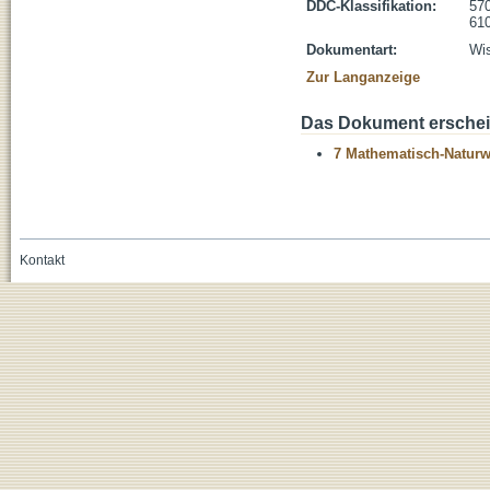
DDC-Klassifikation:
570
610
Dokumentart:
Wis
Zur Langanzeige
Das Dokument erschein
7 Mathematisch-Naturwi
Kontakt