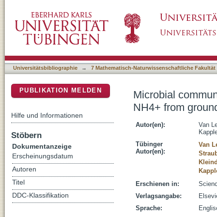
Microbial communities contribute to the elim
DSpace Repositorium (Manakin basiert)
household sand filters
Universitätsbibliographie
→
7 Mathematisch-Naturwissenschaftliche Fakultät
PUBLIKATION MELDEN
Microbial communit
NH4+ from groundw
Hilfe und Informationen
Autor(en):
Van L
Kapple
Stöbern
Tübinger
Van L
Dokumentanzeige
Autor(en):
Straub
Erscheinungsdatum
Kleind
Autoren
Kappl
Titel
Erschienen in:
Scienc
DDC-Klassifikation
Verlagsangabe:
Elsevi
Sprache:
Englis