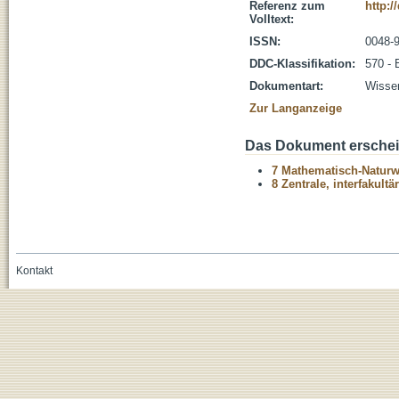
Referenz zum
http:/
Volltext:
ISSN:
0048-
DDC-Klassifikation:
570 - 
Dokumentart:
Wissen
Zur Langanzeige
Das Dokument erschein
7 Mathematisch-Naturwi
8 Zentrale, interfakult
Kontakt