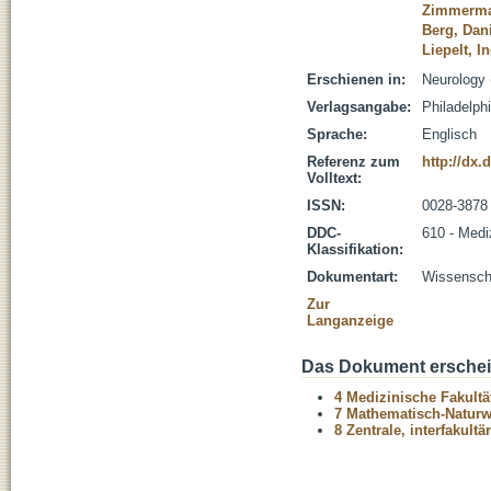
Zimmerma
Berg, Dan
Liepelt, I
Erschienen in:
Neurology 
Verlagsangabe:
Philadelphi
Sprache:
Englisch
Referenz zum
http://dx
Volltext:
ISSN:
0028-3878
DDC-
610 - Medi
Klassifikation:
Dokumentart:
Wissenscha
Zur
Langanzeige
Das Dokument erschein
4 Medizinische Fakultä
7 Mathematisch-Naturwi
8 Zentrale, interfakult