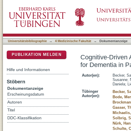
Cognitive-Driven Activities of Daily Living I
DSpace Repositorium (Manakin basiert)
Disease
Universitätsbibliographie
→
4 Medizinische Fakultät
→
Dokumentanzeige
PUBLIKATION MELDEN
Cognitive-Driven A
for Dementia in P
Hilfe und Informationen
Autor(en):
Becker, Sa
Susanne
;
Stöbern
Daniela
;
Li
Dokumentanzeige
Tübinger
Becker, S
Erscheinungsdatum
Autor(en):
Bode, Mer
Autoren
Brockmann
Gasser, 
Titel
Michaelis,
DDC-Klassifikation
Solbrig, 
Nürk, Han
Schulte, 