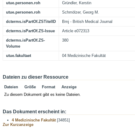
utue.personen.roh
Gründler, Kerstin
utue.personen.roh
Schmölzer, Georg M.
dcterms.isPartOf.ZSTitelID
Bmj - British Medical Journal
dcterms.isPartOf.ZS-Issue
Article e072313
dcterms.isPartOf.ZS-
380
Volume
utue.fakultaet
04 Medizinische Fakultät
Dateien zu dieser Ressource
Dateien
Größe
Format
Anzeige
Zu diesem Dokument gibt es keine Dateien.
Das Dokument erscheint in:
4 Medizinische Fakultät
[34851]
Zur Kurzanzeige