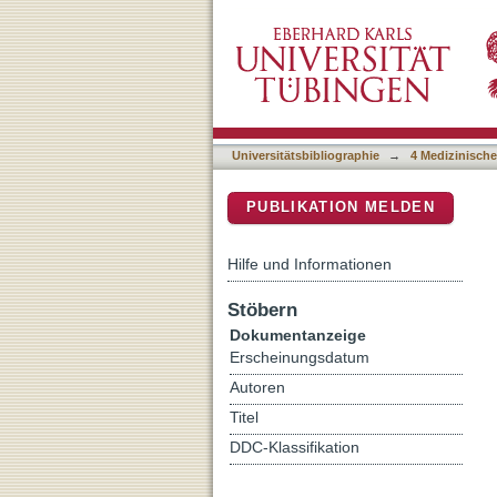
Xenobiotic responses in i
DSpace Repositorium (Manakin b
Universitätsbibliographie
→
4 Medizinische
PUBLIKATION MELDEN
Hilfe und Informationen
Stöbern
Dokumentanzeige
Erscheinungsdatum
Autoren
Titel
DDC-Klassifikation