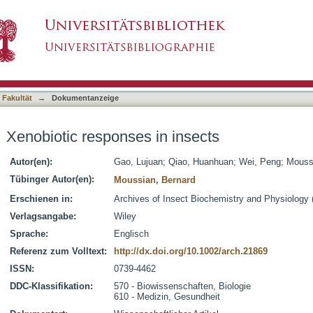
nsects
asiert)
 Fakultät
→
Dokumentanzeige
Xenobiotic responses in insects
Autor(en):
Gao, Lujuan
;
Qiao, Huanhuan
;
Wei, Peng
;
Mouss
Tübinger Autor(en):
Moussian, Bernard
Erschienen in:
Archives of Insect Biochemistry and Physiology (
Verlagsangabe:
Wiley
Sprache:
Englisch
Referenz zum Volltext:
http://dx.doi.org/10.1002/arch.21869
ISSN:
0739-4462
DDC-Klassifikation:
570 - Biowissenschaften, Biologie
610 - Medizin, Gesundheit