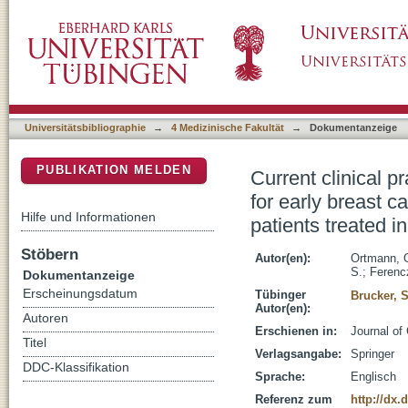
Current clinical practice and outcome of neo
DSpace Repositorium (Manakin basiert)
analysis of individual data from 94,638 patie
Universitätsbibliographie
→
4 Medizinische Fakultät
→
Dokumentanzeige
PUBLIKATION MELDEN
Current clinical 
for early breast c
Hilfe und Informationen
patients treated i
Stöbern
Autor(en):
Ortmann, 
S.
;
Ferencz
Dokumentanzeige
Erscheinungsdatum
Tübinger
Brucker, 
Autor(en):
Autoren
Erschienen in:
Journal of
Titel
Verlagsangabe:
Springer
DDC-Klassifikation
Sprache:
Englisch
Referenz zum
http://dx.