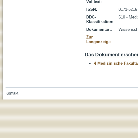
Volltext:
ISSN:
0171-5216
DDC-
610 - Medi
Klassifikation:
Dokumentart:
Wissenscha
Zur
Langanzeige
Das Dokument erschein
4 Medizinische Fakultä
Kontakt