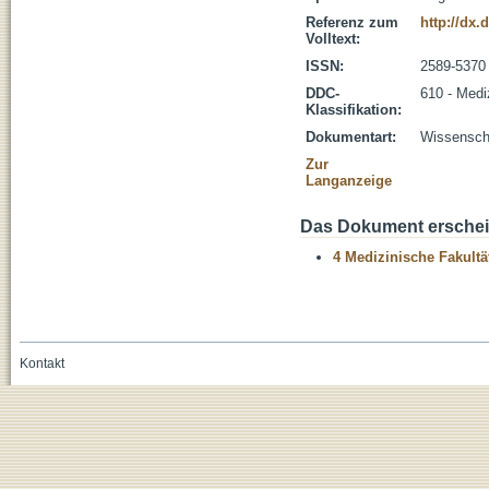
Referenz zum
http://dx.
Volltext:
ISSN:
2589-5370
DDC-
610 - Medi
Klassifikation:
Dokumentart:
Wissenscha
Zur
Langanzeige
Das Dokument erschein
4 Medizinische Fakultä
Kontakt