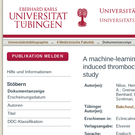
A machine-learning model for reducing misdi
DSpace Repositorium (Manakin basiert)
prospective, multicenter, observational study
Universitätsbibliographie
→
4 Medizinische Fakultät
→
Dokumentanzeige
PUBLIKATION MELDEN
A machine-learnin
induced thrombocy
Hilfe und Informationen
study
Stöbern
Autor(en):
Nilius, He
A.
;
Greina
Dokumentanzeige
Bernhard
;
Erscheinungsdatum
Sznitman,
Autoren
Tübinger
Bakchoul
Autor(en):
Titel
Erschienen in:
Eclinicalm
DDC-Klassifikation
Verlagsangabe:
Elsevier
Sprache:
Englisch