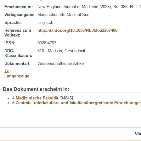
Erschienen in:
New England Journal of Medicine (2023), Bd. 388, H. 2,
Verlagsangabe:
Massachusetts Medical Soc
Sprache:
Englisch
Referenz zum
http://dx.doi.org/10.1056/NEJMoa2207406
Volltext:
ISSN:
0028-4793
DDC-
610 - Medizin, Gesundheit
Klassifikation:
Dokumentart:
Wissenschaftlicher Artikel
Zur
Langanzeige
Das Dokument erscheint in:
4 Medizinische Fakultät
[34845]
8 Zentrale, interfakultäre und fakultätsübergreifende Einrichtunge
Uni