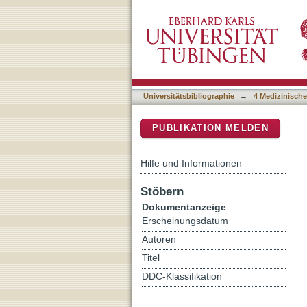
Deep Intronic FGF14 GAA 
DSpace Repositorium (Manakin b
Universitätsbibliographie
→
4 Medizinische
PUBLIKATION MELDEN
Hilfe und Informationen
Stöbern
Dokumentanzeige
Erscheinungsdatum
Autoren
Titel
DDC-Klassifikation