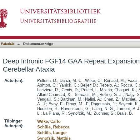
Repeat Expansion in Late-Onset Cerebellar A
asiert)
 Fakultät
→
Dokumentanzeige
Deep Intronic FGF14 GAA Repeat Expansion 
Cerebellar Ataxia
Autor(en):
Pellerin, D.
;
Danzi, M. C.
;
Wilke, C.
;
Renaud, M.
;
Fazal,
Ashton, C.
;
Yanick, C.
;
Beijer, D.
;
Rebelo, A.
;
Rocca, C.
Lariviere, R.
;
Genis, D.
;
Porcel, L. Molina
;
Choquet, K.
;
Allard-Chamard, X.
;
Tetreault, M.
;
Reiling, S. J.
;
Nagy, S
Vengalil, S.
;
Bardhan, M.
;
Nalini, A.
;
Chen, Z.
;
Mathieu, 
A. -L
;
Evoy, F.
;
Rioux, M. -F
;
Ragoussis, J.
;
Boycott, K.
Houlden, H.
;
Ravenscroft, G.
;
Laing, N. G.
;
Lamont, P. J
L.
;
La Piana, R.
;
Synofzik, M.
;
Zuchner, S.
;
Brais, B.
Tübinger
Wilke, Carlo
Autor(en):
Schüle, Rebecca
Schöls, Ludger
Synofzik, Matthis