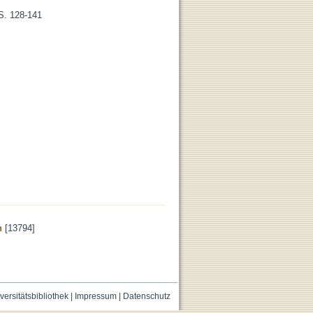
 S. 128-141
n
[13794]
versitätsbibliothek
|
Impressum
|
Datenschutz