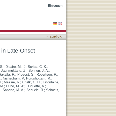
taxia
Einloggen
« zurück
in Late-Onset
 S.
;
Dicaire, M. -J
;
Scriba, C. K.
;
;
Jaunmuktane, Z.
;
Sonnen, J. A.
;
Sakalla, R.
;
Provost, S.
;
Robertson, R.
;
.
;
Nishadham, V
;
Purushottam, M.
;
J.
;
Massie, R.
;
Chalk, C. H.
;
Lafontaine,
 M.
;
Dube, M. -P
;
Duquette, A.
;
.
;
Saporta, M. A.
;
Schuele, R.
;
Schoels,