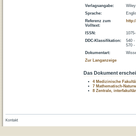
Verlagsangabe:
Wiley
Sprache:
Engli
Referenz zum
http:
Volltext:
ISSN:
1075
DDC-Klassifikation:
540 -
570 -
Dokumentart:
Wisse
Zur Langanzeige
Das Dokument erschein
4 Medizinische Fakultä
7 Mathematisch-Naturwi
8 Zentrale, interfakult
Kontakt