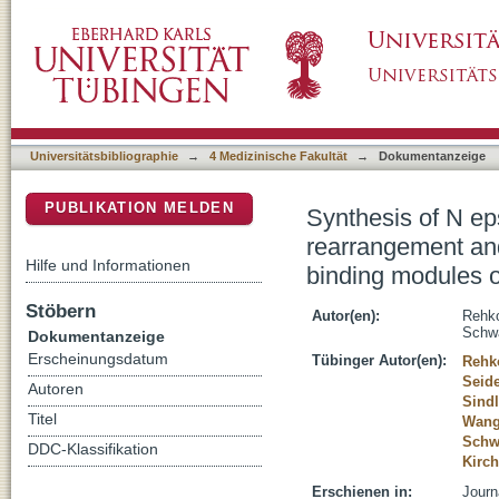
Synthesis of N epsilon-acetyl-L-homolysine b
DSpace Repositorium (Manakin basiert)
probing deacetylases and binding modules of
Universitätsbibliographie
→
4 Medizinische Fakultät
→
Dokumentanzeige
PUBLIKATION MELDEN
Synthesis of N ep
rearrangement and
Hilfe und Informationen
binding modules o
Stöbern
Autor(en):
Rehko
Schwa
Dokumentanzeige
Erscheinungsdatum
Tübinger Autor(en):
Rehk
Seide
Autoren
Sindl
Titel
Wang
Schwa
DDC-Klassifikation
Kirc
Erschienen in:
Journ