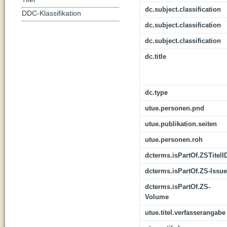
dc.subject.classification
DDC-Klassifikation
dc.subject.classification
dc.subject.classification
dc.title
dc.type
utue.personen.pnd
utue.publikation.seiten
utue.personen.roh
dcterms.isPartOf.ZSTitelI
dcterms.isPartOf.ZS-Issue
dcterms.isPartOf.ZS-
Volume
utue.titel.verfasserangabe