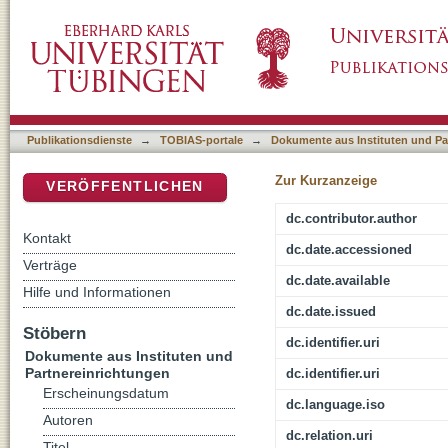
Salomo als Projektionsfigur : Anmerkungen zu
DSpace Repositorium (Manakin basiert)
Salomoerzählungen in 1 Kön 1–11
Publikationsdienste
→
TOBIAS-portale
→
Dokumente aus Instituten und Pa
Zur Kurzanzeige
VERÖFFENTLICHEN
dc.contributor.author
Kontakt
dc.date.accessioned
Verträge
dc.date.available
Hilfe und Informationen
dc.date.issued
Stöbern
dc.identifier.uri
Dokumente aus Instituten und
Partnereinrichtungen
dc.identifier.uri
Erscheinungsdatum
dc.language.iso
Autoren
dc.relation.uri
Titel