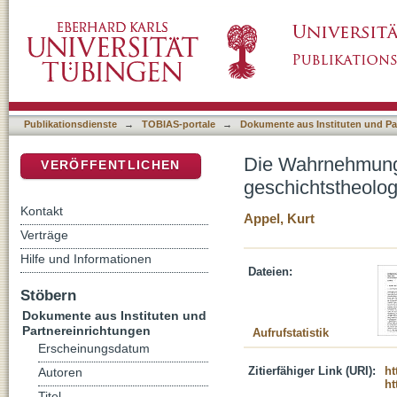
Die Wahrnehmung des Freundes in der Messi
DSpace Repositorium (Manakin basiert)
Überlegungen nach Giorgio Agamben
Publikationsdienste
→
TOBIAS-portale
→
Dokumente aus Instituten und Pa
Die Wahrnehmung 
VERÖFFENTLICHEN
geschichtstheolo
Kontakt
Appel, Kurt
Verträge
Hilfe und Informationen
Dateien:
Stöbern
Dokumente aus Instituten und
Partnereinrichtungen
Aufrufstatistik
Erscheinungsdatum
Zitierfähiger Link (URI):
ht
Autoren
ht
Titel