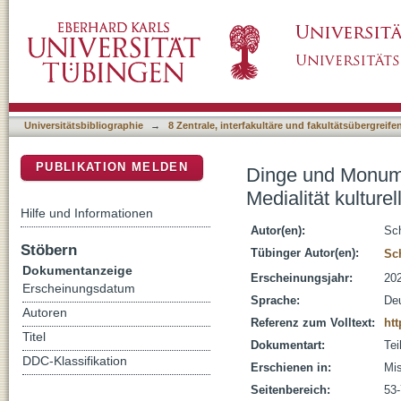
Dinge und Monumente als Ressourcen kollektive
DSpace Repositorium (Manakin basiert)
Gedächtnisse
Universitätsbibliographie
→
8 Zentrale, interfakultäre und fakultätsübergreif
PUBLIKATION MELDEN
Dinge und Monumen
Medialität kulture
Hilfe und Informationen
Autor(en):
Sch
Stöbern
Tübinger Autor(en):
Sc
Dokumentanzeige
Erscheinungsjahr:
20
Erscheinungsdatum
Sprache:
De
Autoren
Referenz zum Volltext:
htt
Titel
Dokumentart:
Tei
DDC-Klassifikation
Erschienen in:
Mis
Seitenbereich:
53