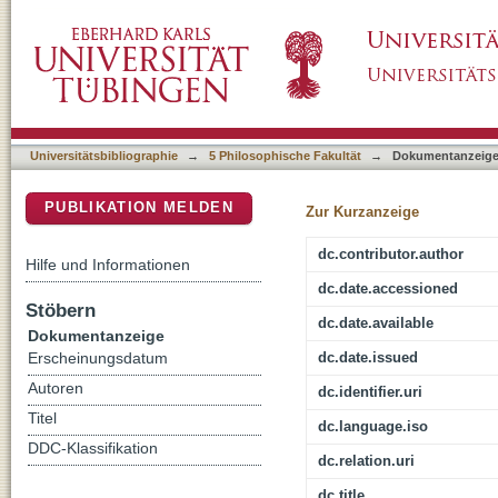
Fachlichkeit, Normativität und Fallauswahl :
DSpace Repositorium (Manakin basiert)
mit der Dokumentarischen Methode
Universitätsbibliographie
→
5 Philosophische Fakultät
→
Dokumentanzeig
PUBLIKATION MELDEN
Zur Kurzanzeige
dc.contributor.author
Hilfe und Informationen
dc.date.accessioned
Stöbern
dc.date.available
Dokumentanzeige
dc.date.issued
Erscheinungsdatum
Autoren
dc.identifier.uri
Titel
dc.language.iso
DDC-Klassifikation
dc.relation.uri
dc.title