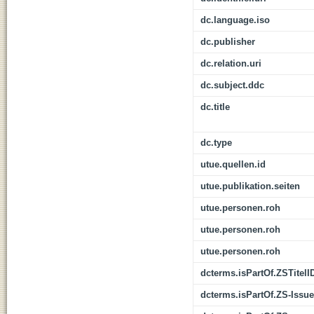
dc.language.iso
dc.publisher
dc.relation.uri
dc.subject.ddc
dc.title
dc.type
utue.quellen.id
utue.publikation.seiten
utue.personen.roh
utue.personen.roh
utue.personen.roh
dcterms.isPartOf.ZSTitelI
dcterms.isPartOf.ZS-Issue