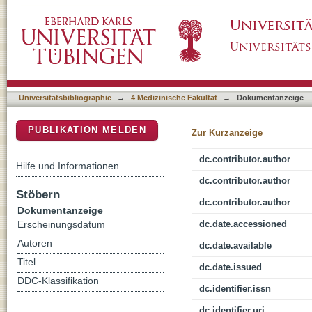
Clinical characteristics of patients with epi
DSpace Repositorium (Manakin basiert)
Universitätsbibliographie
→
4 Medizinische Fakultät
→
Dokumentanzeige
PUBLIKATION MELDEN
Zur Kurzanzeige
dc.contributor.author
Hilfe und Informationen
dc.contributor.author
Stöbern
dc.contributor.author
Dokumentanzeige
dc.date.accessioned
Erscheinungsdatum
Autoren
dc.date.available
Titel
dc.date.issued
DDC-Klassifikation
dc.identifier.issn
dc.identifier.uri