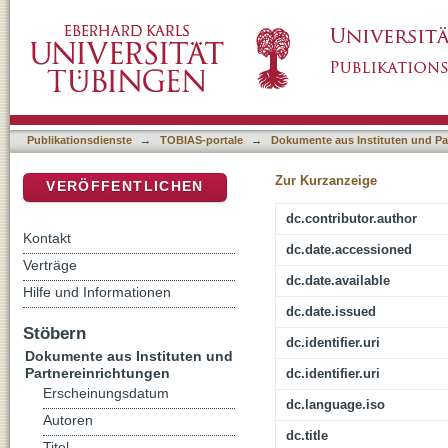
Calvin and the Humanists
DSpace Repositorium (Manakin basiert)
Publikationsdienste
→
TOBIAS-portale
→
Dokumente aus Instituten und Pa
Zur Kurzanzeige
VERÖFFENTLICHEN
dc.contributor.author
Kontakt
dc.date.accessioned
Verträge
dc.date.available
Hilfe und Informationen
dc.date.issued
Stöbern
dc.identifier.uri
Dokumente aus Instituten und
Partnereinrichtungen
dc.identifier.uri
Erscheinungsdatum
dc.language.iso
Autoren
dc.title
Titel