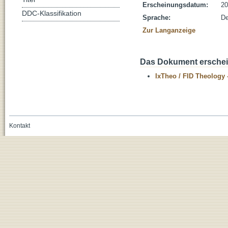
Erscheinungsdatum:
20
DDC-Klassifikation
Sprache:
De
Zur Langanzeige
Das Dokument erschein
IxTheo / FID Theology 
Kontakt