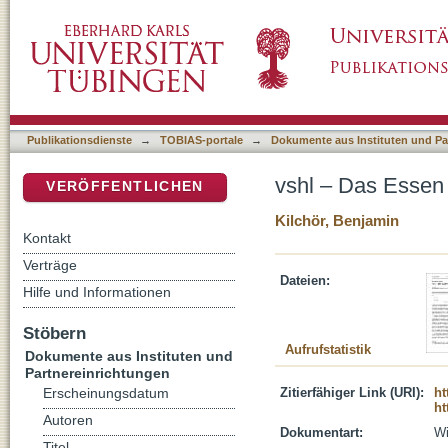
vshl – Das Essen ist bereit
DSpace Repositorium (Manakin basiert)
Publikationsdienste
→
TOBIAS-portale
→
Dokumente aus Instituten und Pa
vshl – Das Essen i
VERÖFFENTLICHEN
Kilchör, Benjamin
Kontakt
Verträge
Dateien:
Hilfe und Informationen
Stöbern
Aufrufstatistik
Dokumente aus Instituten und
Partnereinrichtungen
Zitierfähiger Link (URI):
ht
Erscheinungsdatum
ht
Autoren
Dokumentart:
Wi
Titel