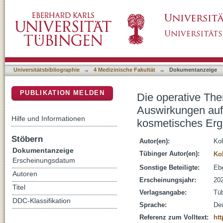
Die operative Therapie der Hidradenitis supp
DSpace Repositorium (Manakin basiert)
postoperatives Outcome und kosmetisches 
Universitätsbibliographie
→
4 Medizinische Fakultät
→
Dokumentanzeige
PUBLIKATION MELDEN
Die operative The
Auswirkungen auf
Hilfe und Informationen
kosmetisches Erg
Stöbern
Autor(en):
Koh
Dokumentanzeige
Tübinger Autor(en):
Ko
Erscheinungsdatum
Sonstige Beteiligte:
Ebe
Autoren
Erscheinungsjahr:
20
Titel
Verlagsangabe:
Tü
DDC-Klassifikation
Sprache:
De
Referenz zum Volltext:
htt