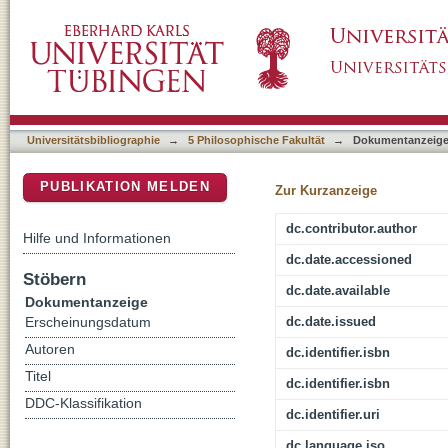
Retrospektive II : Archäologisch-kulturwiss
DSpace Repositorium (Manakin basiert)
Universitätsbibliographie
→
5 Philosophische Fakultät
→
Dokumentanzeig
PUBLIKATION MELDEN
Zur Kurzanzeige
dc.contributor.author
Hilfe und Informationen
dc.date.accessioned
Stöbern
dc.date.available
Dokumentanzeige
dc.date.issued
Erscheinungsdatum
Autoren
dc.identifier.isbn
Titel
dc.identifier.isbn
DDC-Klassifikation
dc.identifier.uri
dc.language.iso