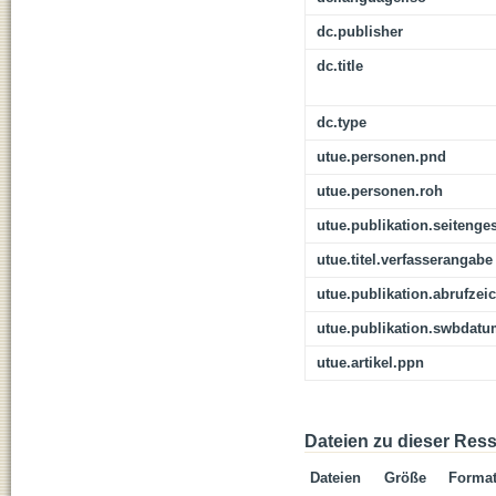
dc.publisher
dc.title
dc.type
utue.personen.pnd
utue.personen.roh
utue.publikation.seitenge
utue.titel.verfasserangabe
utue.publikation.abrufzei
utue.publikation.swbdat
utue.artikel.ppn
Dateien zu dieser Res
Dateien
Größe
Forma