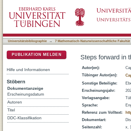
Steps forward in the pragmatic understanding 
DSpace Repositorium (Manakin basiert)
Universitätsbibliographie
→
7 Mathematisch-Naturwissenschaftliche Fakultät
PUBLIKATION MELDEN
Steps forward in t
Autor(en):
Ca
Hilfe und Informationen
Tübinger Autor(en):
Ca
Stöbern
Sonstige Beteiligte:
Ebe
Dokumentanzeige
Erscheinungsjahr:
20
Erscheinungsdatum
Verlagsangabe:
Tü
Autoren
Sprache:
Eng
Titel
Referenz zum Volltext:
htt
DDC-Klassifikation
Dokumentart:
Dis
Seitenzahl:
x, 