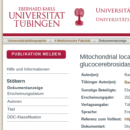
Mitochondrial localization and function of t
DSpace Repositorium (Manakin basiert)
Universitätsbibliographie
→
4 Medizinische Fakultät
→
Dokumentanzeige
PUBLIKATION MELDEN
Mitochondrial loc
glucocerebrosida
Hilfe und Informationen
Autor(en):
Ba
Stöbern
Tübinger Autor(en):
Ba
Dokumentanzeige
Sonstige Beteiligte:
Ebe
Erscheinungsdatum
Erscheinungsjahr:
20
Autoren
Verlagsangabe:
Tü
Titel
Sprache:
Eng
DDC-Klassifikation
Referenz zum Volltext:
htt
Dokumentart:
Dis