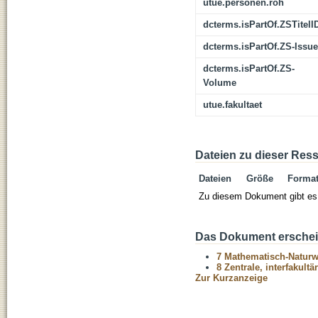
utue.personen.roh
dcterms.isPartOf.ZSTitelI
dcterms.isPartOf.ZS-Issue
dcterms.isPartOf.ZS-
Volume
utue.fakultaet
Dateien zu dieser Res
Dateien
Größe
Forma
Zu diesem Dokument gibt es 
Das Dokument erschein
7 Mathematisch-Naturwi
8 Zentrale, interfakult
Zur Kurzanzeige