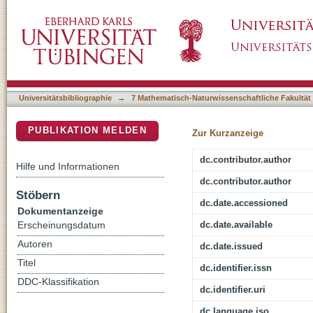
Fluctuations in children's self-regulation and 
DSpace Repositorium (Manakin basiert)
assessment study
Universitätsbibliographie
→
7 Mathematisch-Naturwissenschaftliche Fakultät
PUBLIKATION MELDEN
Zur Kurzanzeige
dc.contributor.author
Hilfe und Informationen
dc.contributor.author
Stöbern
dc.date.accessioned
Dokumentanzeige
dc.date.available
Erscheinungsdatum
Autoren
dc.date.issued
Titel
dc.identifier.issn
DDC-Klassifikation
dc.identifier.uri
dc.language.iso