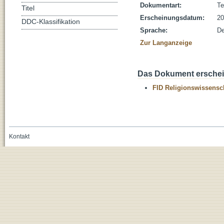
Dokumentart:
Te
Titel
Erscheinungsdatum:
20
DDC-Klassifikation
Sprache:
De
Zur Langanzeige
Das Dokument erschein
FID Religionswissensch
Kontakt