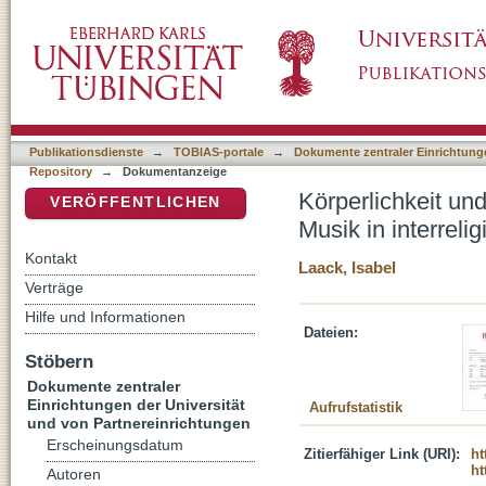
Körperlichkeit und Identitätsbildung : zur Be
DSpace Repositorium (Manakin basiert)
Begegnungen
Publikationsdienste
→
TOBIAS-portale
→
Dokumente zentraler Einrichtunge
Repository
→
Dokumentanzeige
Körperlichkeit un
VERÖFFENTLICHEN
Musik in interrel
Kontakt
Laack, Isabel
Verträge
Hilfe und Informationen
Dateien:
Stöbern
Dokumente zentraler
Einrichtungen der Universität
Aufrufstatistik
und von Partnereinrichtungen
Erscheinungsdatum
Zitierfähiger Link (URI):
ht
ht
Autoren