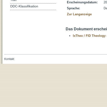
Erscheinungsdatum:
20
DDC-Klassifikation
Sprache:
De
Zur Langanzeige
Das Dokument erschein
IxTheo / FID Theology 
Kontakt