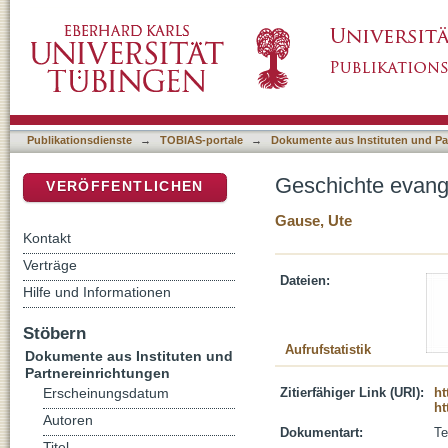
Geschichte evangelischer Frauen : Wahrne
DSpace Repositorium (Manakin basiert)
Publikationsdienste
→
TOBIAS-portale
→
Dokumente aus Instituten und Pa
Geschichte evang
VERÖFFENTLICHEN
Gause, Ute
Kontakt
Verträge
Dateien:
Hilfe und Informationen
Stöbern
Aufrufstatistik
Dokumente aus Instituten und
Partnereinrichtungen
Zitierfähiger Link (URI):
ht
Erscheinungsdatum
ht
Autoren
Dokumentart:
Te
Titel