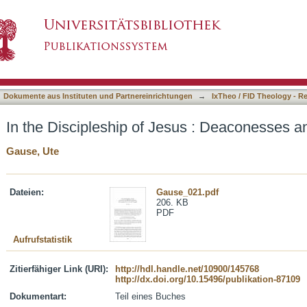
sus : Deaconesses and Biblical Explanation
asiert)
Dokumente aus Instituten und Partnereinrichtungen
→
IxTheo / FID Theology - R
In the Discipleship of Jesus : Deaconesses an
Gause, Ute
Dateien:
Gause_021.pdf
206. KB
PDF
Aufrufstatistik
Zitierfähiger Link (URI):
http://hdl.handle.net/10900/145768
http://dx.doi.org/10.15496/publikation-87109
Dokumentart:
Teil eines Buches