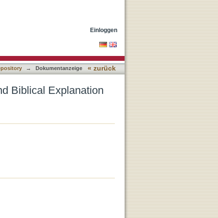
Einloggen
« zurück
epository
→
Dokumentanzeige
d Biblical Explanation