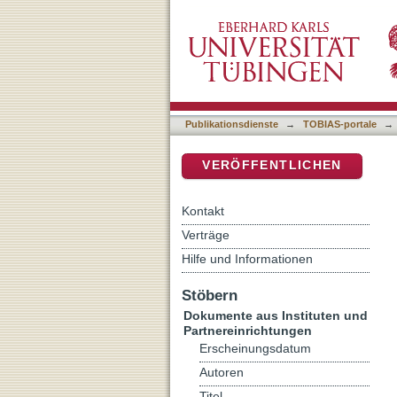
In the Discipleship of Je
DSpace Repositorium (Manakin b
Publikationsdienste
→
TOBIAS-portale
→
VERÖFFENTLICHEN
Kontakt
Verträge
Hilfe und Informationen
Stöbern
Dokumente aus Instituten und
Partnereinrichtungen
Erscheinungsdatum
Autoren
Titel