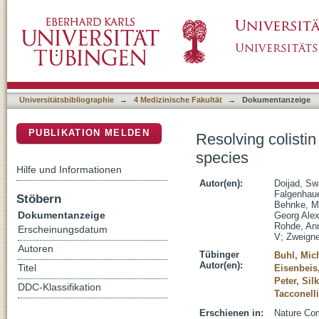
Resolving colistin resistance and heteroresi
DSpace Repositorium (Manakin basiert)
Universitätsbibliographie
→
4 Medizinische Fakultät
→
Dokumentanzeige
PUBLIKATION MELDEN
Resolving colisti
species
Hilfe und Informationen
Autor(en):
Doijad, Sw
Falgenhaue
Stöbern
Behnke, M
Dokumentanzeige
Georg Ale
Rohde, An
Erscheinungsdatum
V
;
Zweigne
Autoren
Tübinger
Buhl, Mic
Autor(en):
Titel
Eisenbeis
Peter, Sil
DDC-Klassifikation
Tacconelli
Erschienen in:
Nature Com