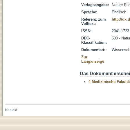
Verlagsangabe:
Nature Port
Sprache:
Englisch
Referenz zum
http://dx.
Volltext:
ISSN:
2041-1723
DDC-
500 - Natu
Klassifikation:
Dokumentart:
Wissenscha
Zur
Langanzeige
Das Dokument erschein
4 Medizinische Fakultä
Kontakt