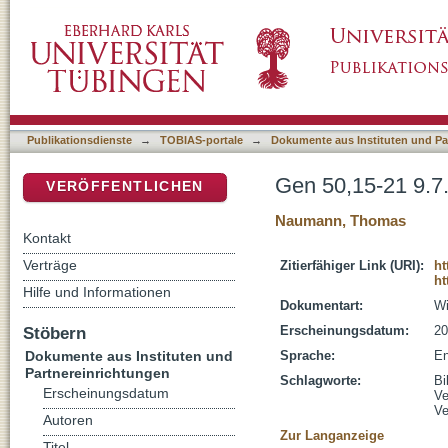
Gen 50,15-21 9.7.2017 4. Sonntag nach Trini
DSpace Repositorium (Manakin basiert)
Publikationsdienste
→
TOBIAS-portale
→
Dokumente aus Instituten und Pa
Gen 50,15-21 9.7.
VERÖFFENTLICHEN
Naumann, Thomas
Kontakt
Verträge
Zitierfähiger Link (URI):
ht
ht
Hilfe und Informationen
Dokumentart:
Wi
Stöbern
Erscheinungsdatum:
20
Dokumente aus Instituten und
Sprache:
En
Partnereinrichtungen
Schlagworte:
Bi
Erscheinungsdatum
Ve
Ve
Autoren
Zur Langanzeige
Titel