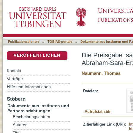
Die Preisgabe Isaaks : Genesis 22 im Konte
DSpace Repositorium (Manakin basiert)
Publikationsdienste
→
TOBIAS-portale
→
Dokumente aus Instituten und Pa
Die Preisgabe Isa
VERÖFFENTLICHEN
Abraham-Sara-Er
Kontakt
Naumann, Thomas
Verträge
Hilfe und Informationen
Dateien:
Stöbern
Dokumente aus Instituten und
Partnereinrichtungen
Aufrufstatistik
Erscheinungsdatum
Zitierfähiger Link (URI):
ht
Autoren
ht
Titel