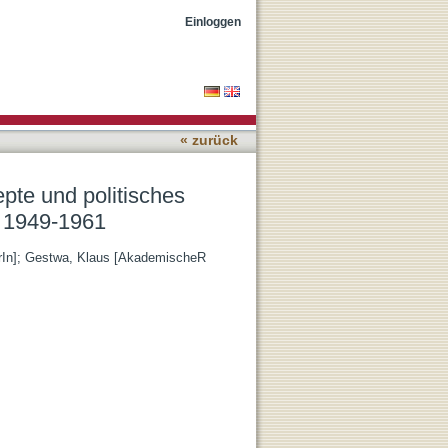
ten im
Einloggen
« zurück
epte und politisches
m 1949-1961
In]
;
Gestwa, Klaus [AkademischeR