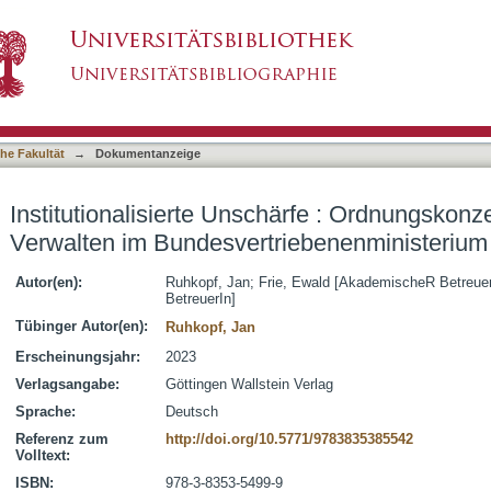
härfe : Ordnungskonzepte und politisches Verwal
asiert)
terium 1949-1961
he Fakultät
→
Dokumentanzeige
Institutionalisierte Unschärfe : Ordnungskonz
Verwalten im Bundesvertriebenenministeriu
Autor(en):
Ruhkopf, Jan
;
Frie, Ewald [AkademischeR Betreuer
BetreuerIn]
Tübinger Autor(en):
Ruhkopf, Jan
Erscheinungsjahr:
2023
Verlagsangabe:
Göttingen Wallstein Verlag
Sprache:
Deutsch
Referenz zum
http://doi.org/10.5771/9783835385542
Volltext:
ISBN:
978-3-8353-5499-9