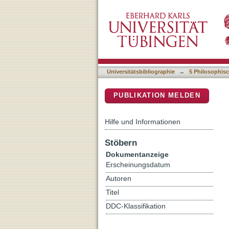
Institutionalisierte Unsc
DSpace Repositorium (Manakin b
Bundesvertriebenenminis
Universitätsbibliographie
→
5 Philosophisc
PUBLIKATION MELDEN
Hilfe und Informationen
Stöbern
Dokumentanzeige
Erscheinungsdatum
Autoren
Titel
DDC-Klassifikation