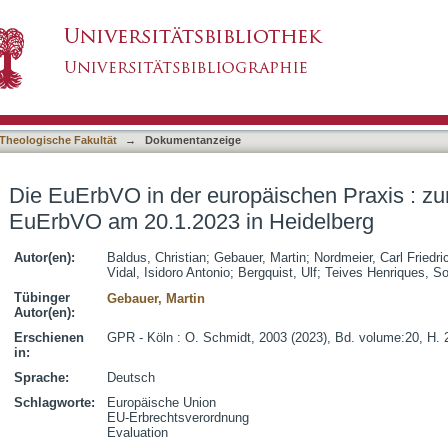
äischen Praxis : zur Evaluation der EuErbVO 
asiert)
Theologische Fakultät
→
Dokumentanzeige
Die EuErbVO in der europäischen Praxis : zur
EuErbVO am 20.1.2023 in Heidelberg
Autor(en):
Baldus, Christian
;
Gebauer, Martin
;
Nordmeier, Carl Friedri
Vidal, Isidoro Antonio
;
Bergquist, Ulf
;
Teives Henriques, So
Tübinger
Gebauer, Martin
Autor(en):
Erschienen
GPR - Köln : O. Schmidt, 2003 (2023), Bd. volume:20, H. 
in:
Sprache:
Deutsch
Schlagworte:
Europäische Union
EU-Erbrechtsverordnung
Evaluation