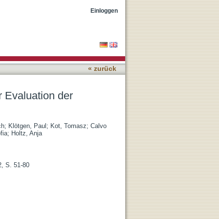
am 20.1.2023 in
Einloggen
« zurück
 Evaluation der
ch
;
Klötgen, Paul
;
Kot, Tomasz
;
Calvo
fia
;
Holtz, Anja
2, S. 51-80