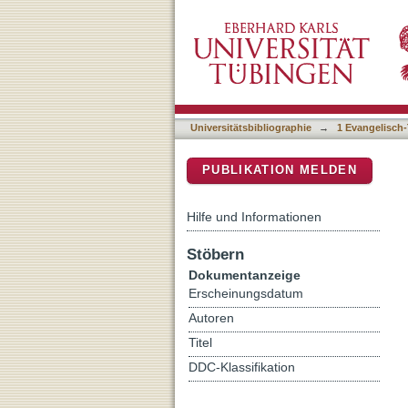
Die EuErbVO in der europ
DSpace Repositorium (Manakin b
Heidelberg
Universitätsbibliographie
→
1 Evangelisch-
PUBLIKATION MELDEN
Hilfe und Informationen
Stöbern
Dokumentanzeige
Erscheinungsdatum
Autoren
Titel
DDC-Klassifikation