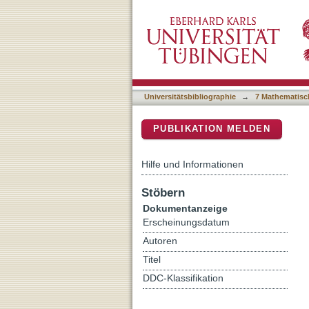
Corrections to the mean-f
DSpace Repositorium (Manakin b
Universitätsbibliographie
→
7 Mathematisc
PUBLIKATION MELDEN
Hilfe und Informationen
Stöbern
Dokumentanzeige
Erscheinungsdatum
Autoren
Titel
DDC-Klassifikation