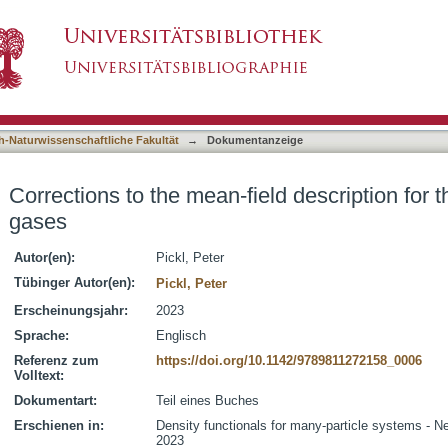
ield description for the dynamics of Bose gases
asiert)
h-Naturwissenschaftliche Fakultät
→
Dokumentanzeige
Corrections to the mean-field description for
gases
Autor(en):
Pickl, Peter
Tübinger Autor(en):
Pickl, Peter
Erscheinungsjahr:
2023
Sprache:
Englisch
Referenz zum
https://doi.org/10.1142/9789811272158_0006
Volltext:
Dokumentart:
Teil eines Buches
Erschienen in:
Density functionals for many-particle systems - Ne
2023